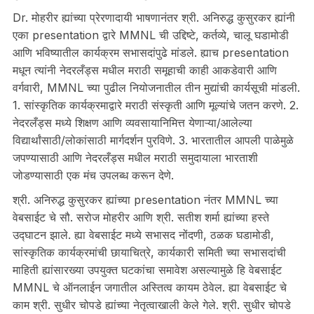
Dr. मोहरीर ह्यांच्या प्रेरणादायी भाषणानंतर श्री. अनिरुद्ध कुसुरकर ह्यांनी
एका presentation द्वारे MMNL ची उद्दिष्टे, कर्तव्ये, चालू घडामोडी
आणि भविष्यातील कार्यक्रम सभासदांपुढे मांडले. ह्याच presentation
मधून त्यांनी नेदरलँड्स मधील मराठी समूहाची काही आकडेवारी आणि
वर्गवारी, MMNL च्या पुढील नियोजनातील तीन मुद्यांची कार्यसूची मांडली.
1. सांस्कृतिक कार्यक्रमाद्वारे मराठी संस्कृती आणि मूल्यांचे जतन करणे. 2.
नेदरलँड्स मध्ये शिक्षण आणि व्यवसायानिमित्त येणाऱ्या/आलेल्या
विद्यार्थांसाठी/लोकांसाठी मार्गदर्शन पुरविणे. 3. भारतातील आपली पाळेमुळे
जपण्यासाठी आणि नेदरलँड्स मधील मराठी समुदायाला भारताशी
जोडण्यासाठी एक मंच उपलब्ध करून देणे.
श्री. अनिरुद्ध कुसुरकर ह्यांच्या presentation नंतर MMNL च्या
वेबसाईट चे सौ. सरोज मोहरीर आणि श्री. सतीश शर्मा ह्यांच्या हस्ते
उद्घाटन झाले. ह्या वेबसाईट मध्ये सभासद नोंदणी, ठळक घडामोडी,
सांस्कृतिक कार्यक्रमांची छायाचित्रे, कार्यकारी समिती च्या सभासदांची
माहिती ह्यांसारख्या उपयुक्त घटकांचा समावेश असल्यामुळे हि वेबसाईट
MMNL चे ऑनलाईन जगातील अस्तित्व कायम ठेवेल. ह्या वेबसाईट चे
काम श्री. सुधीर चोपडे ह्यांच्या नेतृत्वाखाली केले गेले. श्री. सुधीर चोपडे