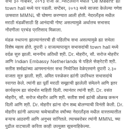
सभा ३० नोव्हेंबर, २०१३ रोजी अॅम्सटलवीन मधील ‘De Meent’ ह्या
town hall मध्ये पार पडली. सप्टेंबर, २०१३ मध्ये साजरा केलेल्या गणेश
उत्सवात MMNL ची घोषणा करण्यात आली होती. नेदरलँड्स मधील
मराठी मंडळींसाठी हि आनंदाची गोष्ट असल्यामुळे अर्थातच सभासद
नोंदणीला प्रचंड प्रतिसाद मिळाला.
मंडळ स्थापना झाल्यानंतरची ही पहिलीच सभा असल्यामुळे ह्या सभेला
विशेष महत्व होते. दुपारी २ वाजल्यापासून सभासदांची town hall मध्ये
वर्दळ सुरु झाली. माननीय अतिथी श्री. Dr. मोहरीर, सौ. सरोज मोहरीर
आणि Indian Embassy Netherlands चे पहिले सेक्रेटरी श्री.
सतीश शर्माह्यांच्या आगमनानंतर सभा नियोजित वेळेप्रमाणे दुपारी २.३०
वाजता सुरु झाली. श्री. अमित परुळेकर ह्यांनी उपस्थित सभासदांचे
स्वागत केले. त्यांनी ह्या पूर्वी मराठी समूहाची झालेली संमेलने आणि इतर
कार्यक्रम ह्या संदर्भात माहिती दिली. त्यानंतर त्यांनी श्री. Dr. वसंत
मोहरीर, सौ. सरोज मोहरीर आणि श्री. सतीश शर्मा ह्यांची ओळख करून
दिली आणि श्री. Dr. मोहरीर ह्यांना दोन शब्द बोलण्याची विनंती केली. Dr.
मोहरीर ह्यांनी आपल्या चव्वेचाळीस वर्षांच्या नेदरलँड्स मधील वास्तव्यातील
बऱ्याच आठवणी आणि अनुभव सांगितले. त्याचबरोबर त्यांनी MMNL च्या
पुढील वाटचाली करिता काही उपयुक्त सूचनाहिकेल्या.