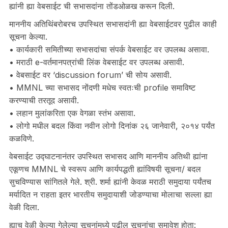
ह्यांनी ह्या वेबसाईट ची सभासदांना तोंडओळख करून दिली.
माननीय अतिथिंबरोबरच उपस्थित सभासदांनी ह्या वेबसाईटवर पुढील काही
सूचना केल्या.
• कार्यकारी समितीच्या सभासदांचा संपर्क वेबसाईट वर उपलब्ध असावा.
• मराठी e-वर्तमानपत्रांची लिंक वेबसाईट वर उपलब्ध असावी.
• वेबसाईट वर ‘discussion forum’ ची सोय असावी.
• MMNL च्या सभासद नोंदणी मधेच स्वतःची profile समाविष्ट
करण्याची तरतूद असावी.
• लहान मुलांकरिता एक वेगळा स्तंभ असावा.
• लोगो मधील बदल किंवा नवीन लोगो दिनांक २६ जानेवारी, २०१४ पर्यंत
कळविणे.
वेबसाईट उद्घाटनानंतर उपस्थित सभासद आणि माननीय अतिथी ह्यांना
एकूणच MMNL चे स्वरूप आणि कार्यपद्धती ह्यांविषयी सूचना/ बदल
सुचविण्यास सांगितले गेले. श्री. शर्मा ह्यांनी केवळ मराठी समुदाया पर्यंतच
मर्यादित न राहता इतर भारतीय समुदायाशी जोडण्याचा मोलाचा सल्ला ह्या
वेळी दिला.
ह्याच वेळी केल्या गेलेल्या सूचनांमध्ये पुढील सूचनांचा समावेश होता: