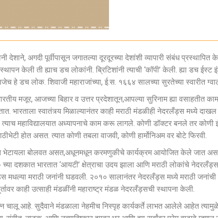
ी देशाने, अगदी पूर्वीपासून जगातल्या दूरदूरच्या देशांशी व्यापारी संबंध प्रस्थापित
्थापन केली ती ह्याच डच लोकांनी. ब्रिटिशांनी त्याची ‘कॉपी’ केली. ह्या डच ईस्ट
णजेच हे डच लोक. शिवाजी महाराजांच्या, ई.स. १६६४ सालच्या सुरतेच्या स्वारीत ग्वा
ख्य भारतीय मजूर, आजच्या बिहार व उत्तर प्रदेशातून,आपल्या सुरिनाम ह्या वसाहतीत 
लतात. भारताला स्वातंत्र्य मिळाल्यानंतर काही मराठी मंडळीही नेदरलँड्स मध्ये दा
 पुढे त्याच महाविद्यालयात अध्यापनाचे काम करू लागले. कोणी डॉक्टर बनले तर कोण
ाठीभेटी होत असत. त्यात कोणी तबला वाजवी, कोणी हार्मोनिअम वर बोटे फिरवी.
जून भेटायला बोलवत असत,अधूनमधून करमणुकीचे कार्यक्रम आयोजित केले जात असत.
० च्या दशकात भारतात ‘आयटी’ क्षेत्राचा उदय झाला आणि मराठी लोकांचे नेदरलँड्स
ँड्स मधल्या मराठी जनांनी घडवली. २०१० सालानंतर नेदरलँड्स मध्ये मराठी जना
्तावर काही उत्साही मंडळींनी महाराष्ट्र मंडळ नेदरलँड्सची स्थापना केली.
त्न चालू आहे. सुदैवाने मंडळाला नेहमीच निस्पृह कार्यकर्ते लाभत आलेले आहेत त्याम