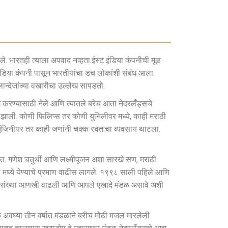
 केले. भारतही त्याला अपवाद नव्हता.ईस्ट इंडिया कंपनीची मूळ
 इंडिया कंपनी पासून भारतीयांचा डच लोकांशी संबंध आला.
लान्देजांच्या वखारीचा उल्लेख सापडतो.
काम करण्यासाठी नेले आणि त्यातले बरेच आता नेदरलँड्सचे
खल झाली. कोणी फिलिप्स तर कोणी युनिलीवर मध्ये, काही मराठी
ी इंजिनीयर तर काही जणांनी चक्क स्वत:चा व्यवसाय थाटला.
 गणेश चतुर्थी आणि लक्ष्मीपूजन अशा सारखे सण, मराठी
 मध्ये येण्याचे प्रमाण वाढीस लागले. १९९८ साली पहिले आणि
ंची संख्या आणखी वाढली आणि आपले एखादे मंडळ असावे अशी
ुळे अवघ्या तीन वर्षात मंडळाने बरीच मोठी मजल मारलेली