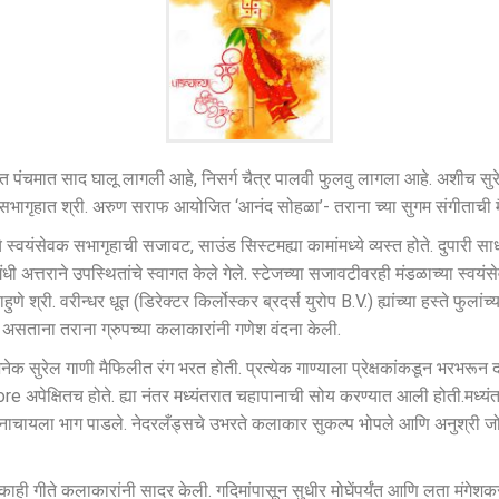
पंचमात साद घालू लागली आहे, निसर्ग चैत्र पालवी फुलवु लागला आहे. अशीच सुरेल 
सभागृहात श्री. अरुण सराफ आयोजित ‘आनंद सोहळा’- तराना च्या सुगम संगीताची मैफ
्वयंसेवक सभागृहाची सजावट, साउंड सिस्टमह्या कामांमध्ये व्यस्त होते. दुपारी सा
अत्तराने उपस्थितांचे स्वागत केले गेले. स्टेजच्या सजावटीवरही मंडळाच्या स्वयंसेव
 श्री. वरीन्धर धूत (डिरेक्टर किर्लोस्कर ब्रदर्स युरोप B.V.) ह्यांच्या हस्ते फुल
 असताना तराना ग्रुपच्या कलाकारांनी गणेश वंदना केली.
नेक सुरेल गाणी मैफिलीत रंग भरत होती. प्रत्येक गाण्याला प्रेक्षकांकडून भरभरून दाद
अपेक्षितच होते. ह्या नंतर मध्यंतरात चहापानाची सोय करण्यात आली होती.मध्यंतरानंतर
ंना नाचायला भाग पाडले. नेदरलँड्सचे उभरते कलाकार सुकल्प भोपले आणि अनुश्री जोशी
 काही गीते कलाकारांनी सादर केली. गदिमांपासून सुधीर मोघेंपर्यंत आणि लता मंगेशकर