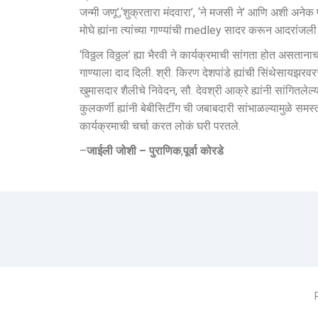
जन्मी जणू’,‘शुक्रतारा मंदवारा’, ‘ने मजसी ने’ आणि अशी अनेक 
मोघे ह्यांना त्यांच्या गाण्यांची medley सादर करून आदरांजल
‘विठ्ठल विठ्ठल’ ह्या भैरवी ने कार्यक्रमाची सांगता होत असतानाच
गाण्याला दाद दिली. श्री. किरण देशपांडे ह्यांची सिंथेसायझरवर
खुमासदार शैलीचे निवेदन, सौ. देवश्री आक्रे ह्यांनी सांगितलेल
कुलकर्णी ह्यांनी बेबीसिटींग ची जबाबदारी सांभाळल्यामुळे स
कार्यक्रमाची चर्चा करत लोकं घरी परतले.
–
जाईली जोशी – पुराणिक
,
पूर्वा कोरडे