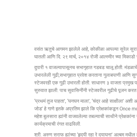
वसंत ऋतुचे आगमन झालेले आहे, कोकीळा आपल्या सुरेल सुरात 
घातली आणि दि. २९ मार्च, २०१४ रोजी आल्स्मीर च्या मिकाडो 
दुपारी १ वाजल्यापासूनच सभागृहात गडबड चालू होती. मंडळाचे स
उभारलेली गुढी,सभागृहात प्रवेश करताना गुलाबपाणी आणि सुगंधी 
स्टेजवरही एक गुढी उभारली होती. साधारण ३ वाजता प्रमुख पाहुणे
सुरुवात झाली. पाच सुवासिनींनी स्टेजवरील गुढीचे पूजन करत
‘प्रथमं तुज पाहता’, ‘घनघन माला’, ‘चंद्र आहे साक्षीला’ अशी अ
जोड’ हे गाणे इतके अप्रतिम झाले कि प्रेक्षकांकडून Once more 
महेश बुलसारा ह्यांनी वाजवलेल्या तबल्याची साथीने प्रेक्षका
कार्यक्रमाची रंगत वाढविली.
श्री. अरुण सराफ ह्यांच्या ‘हृदयी रहा रे दयाघना’ अल्बम मधील