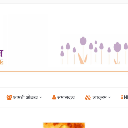
आमची ओळख
सभासदत्व
उपक्रम
NE