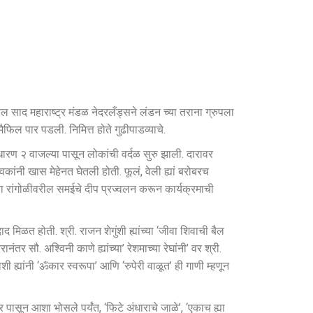
साद महाराष्ट्र मंडळ नेदरलँड्सने लंडन च्या तराना ग्रुपला
िल पार पडली. निमित्त होते गुढीपाडव्याचे.
धारण २ वाजल्या पासून लोकांची वर्दळ सुरु झाली. दारावर
कांनी खास मेहेनत घेतली होती. फूलं, वेली ह्यां बरोबरच
ांच्या रांगोळीवरील समईचे दीप प्रज्वलन करून कार्यक्रमाची
 मिळत होती. श्री. राजन शेगुंशी ह्यांच्या ‘जीवा शिवाची बैल
 सौ. अश्विनी काणे ह्यांच्या’ रेशमाच्या रेघांनी’ वर श्री.
 ह्यांनी ‘ॐकार स्वरूपा’ आणि ‘रुपेरी वाळूत’ ही गाणी म्हणून
 पासून आशा भोसले पर्यंत, ‘फिटे अंधाराचे जाळे’, ‘एकाच ह्या